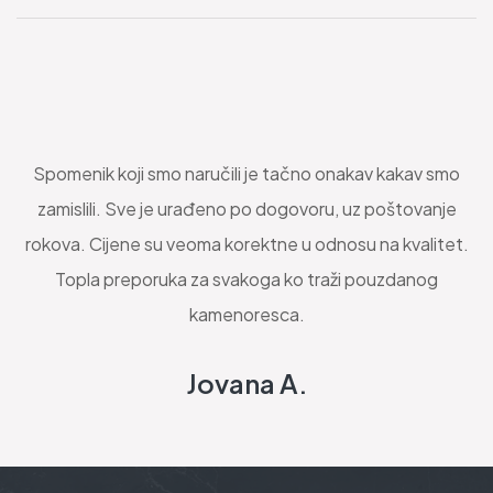
Spomenik koji smo naručili je tačno onakav kakav smo
zamislili. Sve je urađeno po dogovoru, uz poštovanje
rokova. Cijene su veoma korektne u odnosu na kvalitet.
Topla preporuka za svakoga ko traži pouzdanog
kamenoresca.
Jovana A.