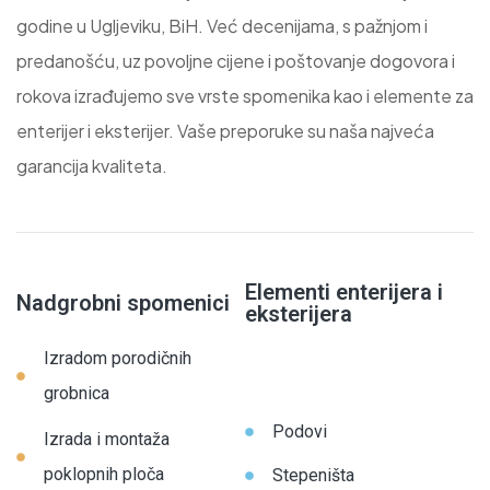
godine u Ugljeviku, BiH. Već decenijama, s pažnjom i
predanošću, uz povoljne cijene i poštovanje dogovora i
rokova izrađujemo sve vrste spomenika kao i elemente za
enterijer i eksterijer. Vaše preporuke su naša najveća
garancija kvaliteta.
Elementi enterijera i
Nadgrobni spomenici
eksterijera
Izradom porodičnih
grobnica
Podovi
Izrada i montaža
poklopnih ploča
Stepeništa