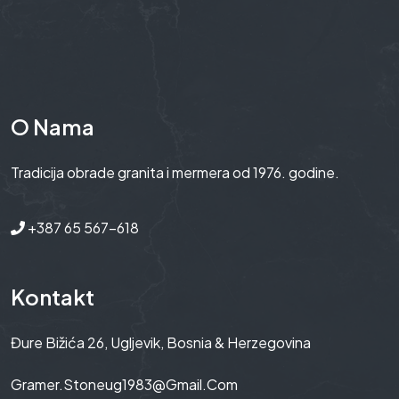
O Nama
Tradicija obrade granita i mermera od 1976. godine.
+387 65 567-618
Kontakt
Đure Bižića 26, Ugljevik, Bosnia & Herzegovina
Gramer.stoneug1983@gmail.com